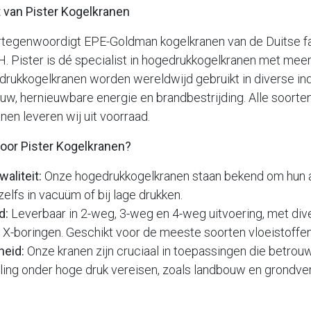
 van Pister Kogelkranen
ertegenwoordigt EPE-Goldman kogelkranen van de Duitse fa
 Pister is dé specialist in hogedrukkogelkranen met meer
drukkogelkranen worden wereldwijd gebruikt in diverse in
w, hernieuwbare energie en brandbestrijding. Alle soorte
en leveren wij uit voorraad.
oor Pister Kogelkranen?
waliteit:
Onze hogedrukkogelkranen staan bekend om hun 
zelfs in vacuüm of bij lage drukken.
d:
Leverbaar in 2-weg, 3-weg en 4-weg uitvoering, met div
en X-boringen. Geschikt voor de meeste soorten vloeistoffe
heid:
Onze kranen zijn cruciaal in toepassingen die betrou
eling onder hoge druk vereisen, zoals landbouw en grondv
cifieke wensen altijd bespreekbaar.