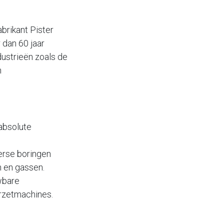
brikant Pister
 dan 60 jaar
dustrieën zoals de
n
absolute
erse boringen
n en gassen.
wbare
erzetmachines.