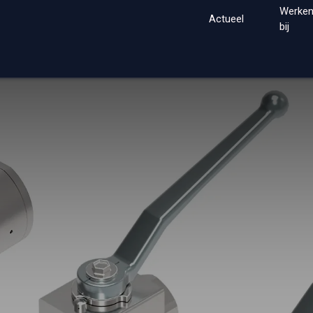
Werke
Actueel
bij
Home
Markten
Merk