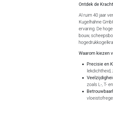
Ontdek de Kracht
Al ruim 40 jaar v
Kugelhähne GmbH.
ervaring. De hoge
bouw, scheepsbou
hogedrukkogelkran
Waarom kiezen v
Precisie en K
lekdichtheid, 
Veelzijdighei
zoals L-, T- 
Betrouwbaar
vloeistofreg
Ook zijn klantspe