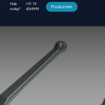
n
Hulp
+31 10
Producten
nodig?
4269999
en
Downloads
Over ons
Contact