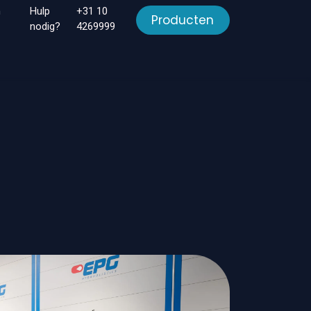
n
Hulp
+31 10
Producten
nodig?
4269999
en
Downloads
Over ons
Contact