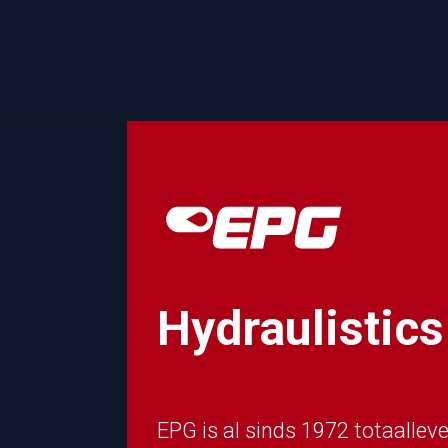
Overslaan naar inhoud
Hydraulistics​
EPG is al sinds 1972 totaallev