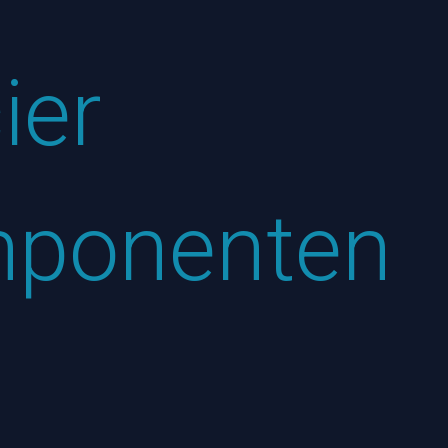
cier
mponenten