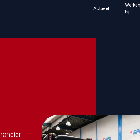
Werke
Actueel
bij
Home
Markten
Merk
erancier