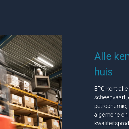
Alle ke
huis
EPG kent all
scheepvaart, 
petrochemie, 
algemene en m
kwaliteitspro