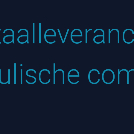
aalleveran
aulische co