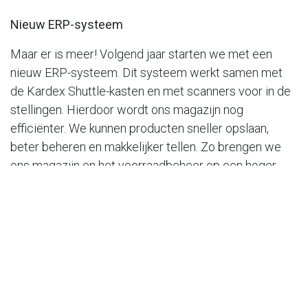
Nieuw ERP-systeem
Maar er is meer! Volgend jaar starten we met een
nieuw ERP-systeem. Dit systeem werkt samen met
de Kardex Shuttle-kasten en met scanners voor in de
stellingen. Hierdoor wordt ons magazijn nog
efficiënter. We kunnen producten sneller opslaan,
beter beheren en makkelijker tellen. Zo brengen we
ons magazijn en het voorraadbeheer op een hoger
niveau.
Snel en nauwkeurig uitleveren
Voorraad is de ruggengraat van uw en onze
organisatie. Omdat misgrijpen geen optie is, gaan
hydrauliek en logistiek bij EPG hand in hand.
Hydraulistics
noemen we dat. Met de toepassing van